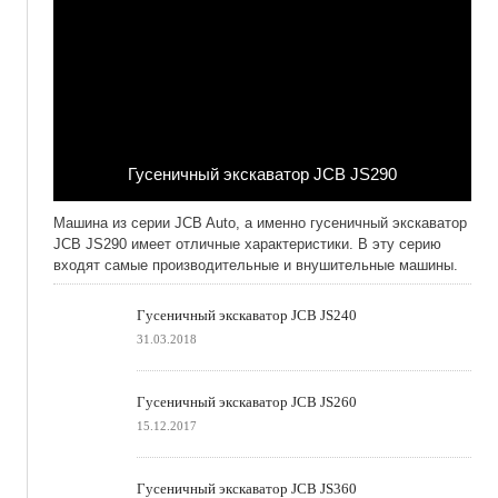
Гусеничный экскаватор JCB JS290
05.05.2018
Машина из серии JCB Auto, а именно гусеничный экскаватор
JCB JS290 имеет отличные характеристики. В эту серию
входят самые производительные и внушительные машины.
Гусеничный экскаватор JCB JS240
31.03.2018
Гусеничный экскаватор JCB JS260
15.12.2017
Гусеничный экскаватор JCB JS360