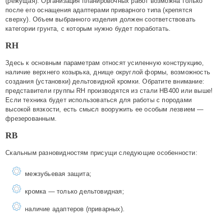
(режущая). Организация планировочных работ возможна только
после его оснащения адаптерами приварного типа (крепятся
сверху). Объем выбранного изделия должен соответствовать
категории грунта, с которым нужно будет поработать.
RH
Здесь к основным параметрам относят усиленную конструкцию,
наличие верхнего козырька, днище округлой формы, возможность
создания (установки) дельтовидной кромки. Обратите внимание:
представители группы RH производятся из стали НВ400 или выше!
Если техника будет использоваться для работы с породами
высокой вязкости, есть смысл вооружить ее особым лезвием —
фрезерованным.
RB
Скальным разновидностям присущи следующие особенности:
межзубьевая защита;
кромка — только дельтовидная;
наличие адаптеров (приварных).