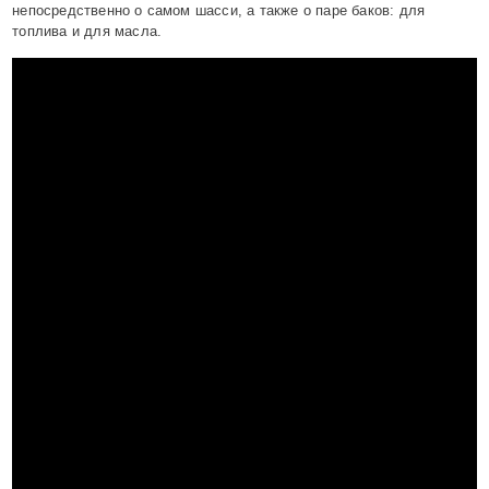
непосредственно о самом шасси, а также о паре баков: для
топлива и для масла.