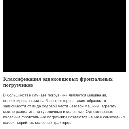
Классификация одноковшовых фронтальных
погрузчиков
В большинстве случаев погрузчики являются машинами,
спроектированными на базе тракторов. Таким образом, в
зависимости от вида ходовой части базовой машины, агрегаты
можно разделить на гусеничные и колесные. Одноковшовые
колесные фронтальные погрузчики создаются на базе самоходных
шасси, серийных колесных тракторов.