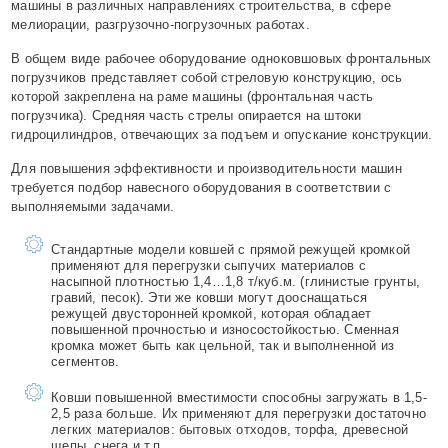
машины в различных направлениях строительства, в сфере
мелиорации, разгрузочно-погрузочных работах.
В общем виде рабочее оборудование одноковшовых фронтальных
погрузчиков представляет собой стреловую конструкцию, ось
которой закреплена на раме машины (фронтальная часть
погрузчика). Средняя часть стрелы опирается на штоки
гидроцилиндров, отвечающих за подъем и опускание конструкции.
Для повышения эффективности и производительности машин
требуется подбор навесного оборудования в соответствии с
выполняемыми задачами.
Стандартные модели ковшей с прямой режущей кромкой
применяют для перегрузки сыпучих материалов с
насыпной плотностью 1,4…1,8 т/куб.м. (глинистые грунты,
гравий, песок). Эти же ковши могут дооснащаться
режущей двусторонней кромкой, которая обладает
повышенной прочностью и износостойкостью. Сменная
кромка может быть как цельной, так и выполненной из
сегментов.
Ковши повышенной вместимости способны загружать в 1,5-
2,5 раза больше. Их применяют для перегрузки достаточно
легких материалов: бытовых отходов, торфа, древесной
щепы, снега и т.п.